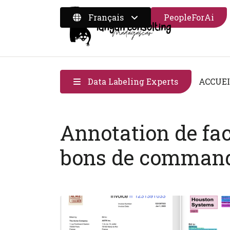
Français
PeopleForAi
Data Labeling Experts
ACCUE
Annotation de fact
bons de comman
Image