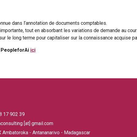
onnue dans l’annotation de documents comptables.
 importante, tout en absorbant les variations de demande au cour
r le long terme pour capitaliser sur la connaissance acquise par
e PeopleforAi
ici
ge
38 17 902 39
hconsulting [at] gmail.com
 Ambatoroka - Antananarivo - Madagascar