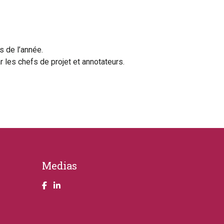
s de l’année.
 les chefs de projet et annotateurs.
Medias
Take a look on our facebook page
Take a look on our LinkendIn page