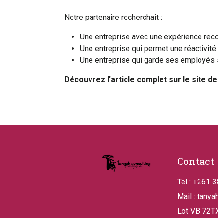
Notre partenaire recherchait :
Une entreprise avec une expérience rec
Une entreprise qui permet une réactivité
Une entreprise qui garde ses employés su
Découvrez l'article complet sur le site d
Pied de pa
Contact
Tel : +261 
Mail : tanya
Lot VB 72TX