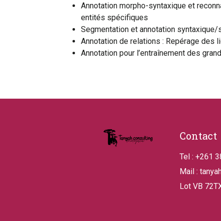
Annotation morpho-syntaxique et reconn
entités spécifiques
Segmentation et annotation syntaxique/s
Annotation de relations : Repérage des
Annotation pour l’entraînement des grand
Pied de pa
Contact
Tel : +261 
Mail : tanya
Lot VB 72TX