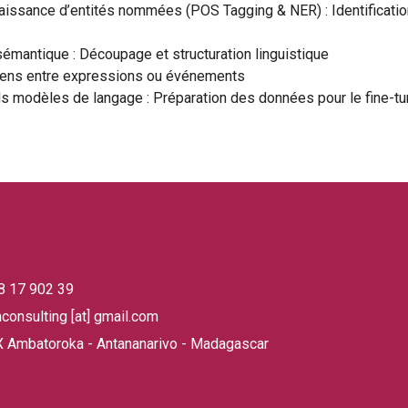
aissance d’entités nommées (POS Tagging & NER) : Identificati
émantique : Découpage et structuration linguistique
 liens entre expressions ou événements
s modèles de langage : Préparation des données pour le fine-tun
ge
38 17 902 39
hconsulting [at] gmail.com
 Ambatoroka - Antananarivo - Madagascar