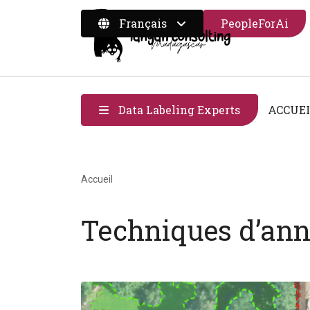
Français
PeopleForAi
Data Labeling Experts
ACCUE
Fil d'Ariane
Accueil
Techniques d’ann
Image