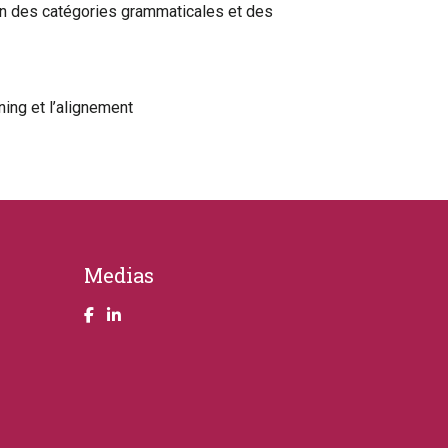
on des catégories grammaticales et des
ing et l’alignement
Medias
Take a look on our facebook page
Take a look on our LinkendIn page